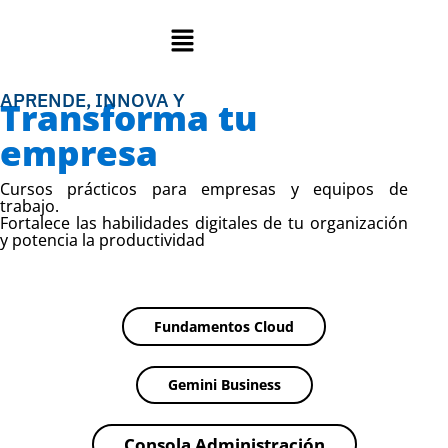
Skip
Menu
to
content
APRENDE, INNOVA Y
Transforma tu
empresa
Cursos prácticos para empresas y equipos de
trabajo.
Fortalece las habilidades digitales de tu organización
y potencia la productividad
Fundamentos Cloud
Gemini Business
Consola Administración